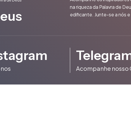
na riqueza da Palavra de De
Deus
edificante. Junte-se a nós 
stagram
Telegra
-nos
Acompanhe nosso 