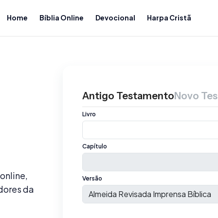
Home
Bíblia Online
Devocional
Harpa Cristã
Antigo Testamento
Novo Te
Livro
Capítulo
 online,
Versão
dores da