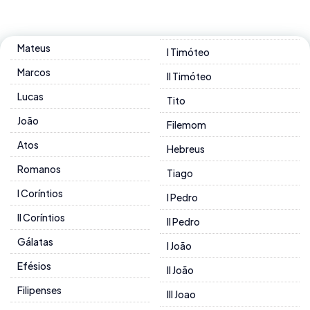
Mateus
I Timóteo
Marcos
II Timóteo
Lucas
Tito
João
Filemom
Atos
Hebreus
Romanos
Tiago
I Coríntios
I Pedro
II Coríntios
II Pedro
Gálatas
I João
Efésios
II João
Filipenses
III Joao