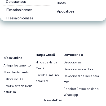
Colossenses
Judas
I Tessalonicenses
Apocalipse
II Tessalonicenses
Harpa Cristã
Devocionais
Bíblia Online
Hinos da Harpa
Devocionais
Antigo Testamento
Cristã
Devocionais de Hoje
Novo Testamento
Escolha um Hino
Devocional de Deus para
Palavra do Dia
para Mim
mim
Uma Palavra de Deus
Receber Devocionais no
para Mim
Whatsapp
Newsletter