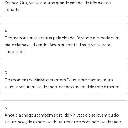
Senhor. Ora, Nínive era uma grande cidade, de três dias de
jornada.
4
E começou Jonas a entrar pela cidade, fazendo a jornada dum
dia, e clamava, dizendo: Ainda quarenta dias, e Nínive será
subvertida.
5
E os homens de Nínive creram em Deus; e proclamaram um
jejum, e vestiram-se de saco, desde o maior deles até o menor.
6
A notícia chegou também ao rei de Nínive; e ele se levantou do
seu trono e, despindo-se do seu manto e cobrindo-se de saco,