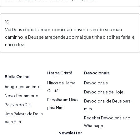
10
Viu Deus o que fizeram, como se converteram do seu mau
caminho, e Deus se arrependeu do mal que tinha dito lhes faria, e
não o fez.
Harpa Cristã
Devocionais
Bíblia Online
Hinos da Harpa
Devocionais
Antigo Testamento
Cristã
Devocionais de Hoje
Novo Testamento
Escolha um Hino
Devocional de Deus para
Palavra do Dia
para Mim
mim
Uma Palavra de Deus
Receber Devocionais no
para Mim
Whatsapp
Newsletter