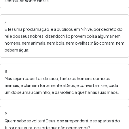
sentou-se sobre cinzas.
7
E fez uma proclamação, e a publicou em Nínive, por decreto do
rei e dos seus nobres, dizendo: Não provem coisa alguma nem
homens, nem animais, nem bois, nem ovelhas; não comam, nem
bebam água;
8
Mas sejam cobertos de saco, tanto os homens como os
animais, e clamem fortemente a Deus; e convertam-se, cada
um do seu mau caminho, e da violência que há nas suas mãos.
9
Quem sabe se voltará Deus, e se arrependerá, e se apartará do
furor da sua ira, de sorte que não pereçamos?