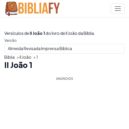
Versículos de
II João 1
do livro de II João da Bíblia.
Versão
Bíblia
>
II João
>
1
II João 1
ANÚNCIOS