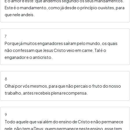
E o amor é este: que andemos segundo os seus mandamentos.
Este é o mandamento, como já desde o princípio ouvistes, para
que nele andeis.
7
Porque já muitos enganadores saíram pelo mundo, os quais
não confessam que Jesus Cristo veio em carne. Tal é o
enganador e o anticristo.
8
Olhai por vós mesmos, para que não percais o fruto do nosso
trabalho, antes recebeis plena recompensa.
9
Todo aquele que vai além do ensino de Cristo e não permanece
nele, não tem a Deus; quem permanece neste ensino, esse tem