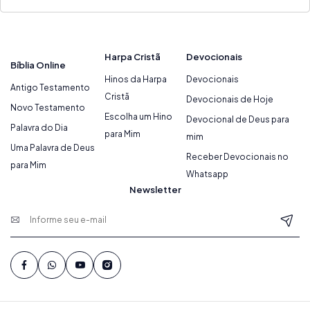
Harpa Cristã
Devocionais
Bíblia Online
Hinos da Harpa
Devocionais
Antigo Testamento
Cristã
Devocionais de Hoje
Novo Testamento
Escolha um Hino
Devocional de Deus para
Palavra do Dia
para Mim
mim
Uma Palavra de Deus
Receber Devocionais no
para Mim
Whatsapp
Newsletter