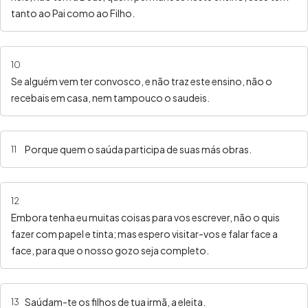
tanto ao Pai como ao Filho.
10
Se alguém vem ter convosco, e não traz este ensino, não o
recebais em casa, nem tampouco o saudeis.
Porque quem o saúda participa de suas más obras.
11
12
Embora tenha eu muitas coisas para vos escrever, não o quis
fazer com papel e tinta; mas espero visitar-vos e falar face a
face, para que o nosso gozo seja completo.
Saúdam-te os filhos de tua irmã, a eleita.
13