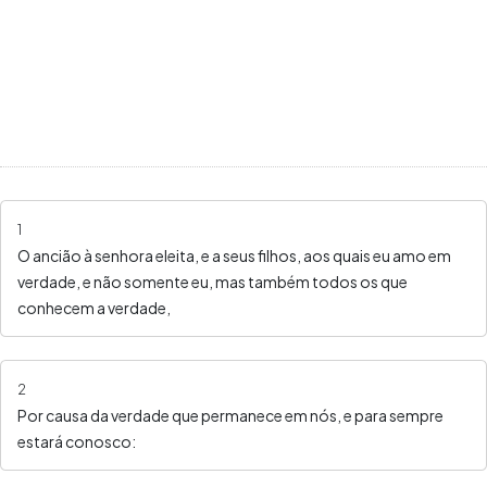
1
O ancião à senhora eleita, e a seus filhos, aos quais eu amo em
verdade, e não somente eu, mas também todos os que
conhecem a verdade,
2
Por causa da verdade que permanece em nós, e para sempre
estará conosco: