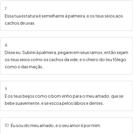
7
Essa tua estatura é semelhante à palmeira, e os teus seios aos
cachos de uvas.
8
Disse eu: Subirei à palmeira, pegarei em seus ramos; então sejam
os teus seios como os cachos da vide, e o cheiro do teu fôlego
como o das maçãs,
9
E os teus beijos como o bom vinho para o meu amado, que se
bebe suavemente, e se escoa pelos lábios e dentes.
Eu sou do meu amado, e o seu amor é por mim.
10