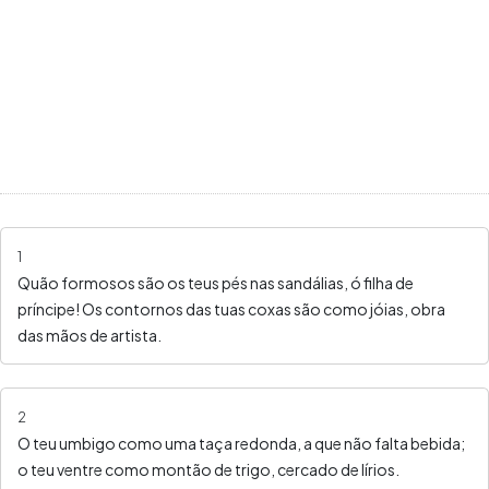
1
Quão formosos são os teus pés nas sandálias, ó filha de
príncipe! Os contornos das tuas coxas são como jóias, obra
das mãos de artista.
2
O teu umbigo como uma taça redonda, a que não falta bebida;
o teu ventre como montão de trigo, cercado de lírios.