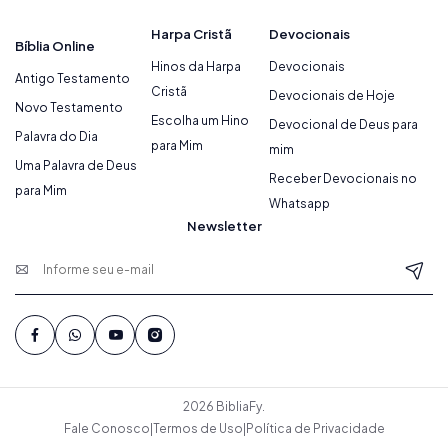
Harpa Cristã
Devocionais
Bíblia Online
Hinos da Harpa
Devocionais
Antigo Testamento
Cristã
Devocionais de Hoje
Novo Testamento
Escolha um Hino
Devocional de Deus para
Palavra do Dia
para Mim
mim
Uma Palavra de Deus
Receber Devocionais no
para Mim
Whatsapp
Newsletter
2026 BibliaFy.
Fale Conosco
|
Termos de Uso
|
Política de Privacidade