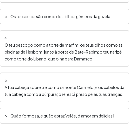
Os teus seios são como dois filhos gêmeos da gazela.
3
4
O teu pescoço como a torre de marfim; os teus olhos como as
piscinas de Hesbom, junto à porta de Bate-Rabim; o teu nariz é
como torre do Líbano, que olha para Damasco.
5
A tua cabeça sobre ti é como o monte Carmelo, e os cabelos da
tua cabeça como a púrpura; o rei está preso pelas tuas tranças.
Quão formosa, e quão aprazível és, ó amor em delícias!
6