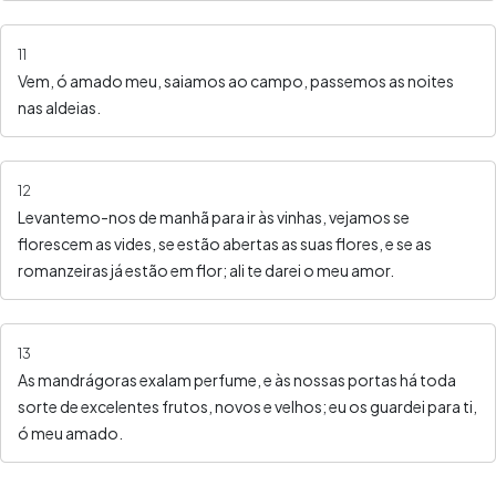
11
Vem, ó amado meu, saiamos ao campo, passemos as noites
nas aldeias.
12
Levantemo-nos de manhã para ir às vinhas, vejamos se
florescem as vides, se estão abertas as suas flores, e se as
romanzeiras já estão em flor; ali te darei o meu amor.
13
As mandrágoras exalam perfume, e às nossas portas há toda
sorte de excelentes frutos, novos e velhos; eu os guardei para ti,
ó meu amado.